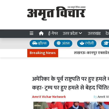
ई-पेपर
उत्तर प्रदेश
उत्तराखंड
दे
व्हील्स
अंतस
रंगोली
Breaking News
लखनऊ-कानपुर एक्सप्रेसवे धंसने क
अमेरिका के पूर्व राष्ट्रपति पर हुए हम
कहा- ट्रम्प पर हुए हमले से बेहद चिंतित 
Amrit Vichar Network
By
Amrit V