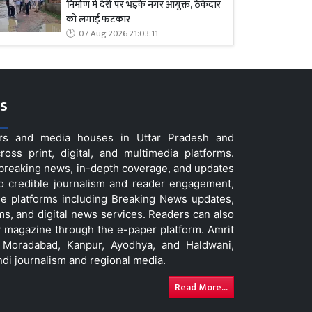
निर्माण में देरी पर भड़के नगर आयुक्त, ठेकेदार
को लगाई फटकार
07 Aug 2026 21:03:11
s
ers and media houses in Uttar Pradesh and
ss print, digital, and multimedia platforms.
t breaking news, in-depth coverage, and updates
to credible journalism and reader engagement,
le platforms including Breaking News updates,
ms, and digital news services. Readers can also
 magazine through the e-paper platform. Amrit
w, Moradabad, Kanpur, Ayodhya, and Haldwani,
ndi journalism and regional media.
Read More...