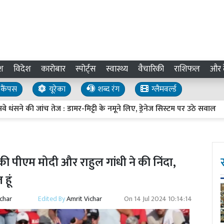
श
विदेश
कारोबार
स्पोर्ट्स
स्वास्थ्य
वैचारिकी
राशिफल
और द
कैंपस
यूरेका
शब्द रंग
ग्लैमवर्ल्ड
ी जांच तेज : डामर-मिट्टी के नमूने लिए, ड्रेनेज सिस्टम पर उठे सवाल
UP 
ले की पीएम मोदी और राहुल गांधी ने की निंदा,
हूं
ichar
Edited By
Amrit Vichar
On
14 Jul 2024 10:14:14