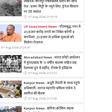
लखनऊ-कानपुर एक्सप्रेसवे धंसने की जांच
तेज : डामर-मिट्टी के नमूने लिए, ड्रेनेज सिस्टम
पर उठे सवाल
07 Aug 2026 21:54:19
UP Investment News :
गौतमबुद्ध नगर में
45 हजार करोड़ रुपये का निवेश करेंगी 8
कंपनियां, 25 हजार से अधिक युवाओं को
मिलेगा रोजगार
07 Aug 2026 21:29:47
Moradabad News : भारत छोड़ो आंदोलन
में मुरादाबाद के 11 वर्षीय बालक सहित छह
देशभक्त हुए थे शहीद, रोचक है इतिहास
07 Aug 2026 21:21:55
Kanpur News : अधूरी तैयारी के साथ पहुंचे
अधिकारी, नाराज महापौर प्रमिला पांडेय ने
स्थगित की बैठक
07 Aug 2026 21:11:58
Kanpur News : बगिया क्रॉसिंग सड़क