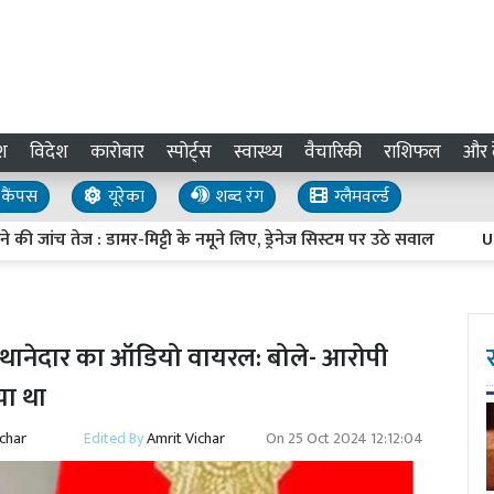
श
विदेश
कारोबार
स्पोर्ट्स
स्वास्थ्य
वैचारिकी
राशिफल
और द
कैंपस
यूरेका
शब्द रंग
ग्लैमवर्ल्ड
तेज : डामर-मिट्टी के नमूने लिए, ड्रेनेज सिस्टम पर उठे सवाल
UP Inves
बित थानेदार का ऑडियो वायरल: बोले- आरोपी
या था
ichar
Edited By
Amrit Vichar
On
25 Oct 2024 12:12:04