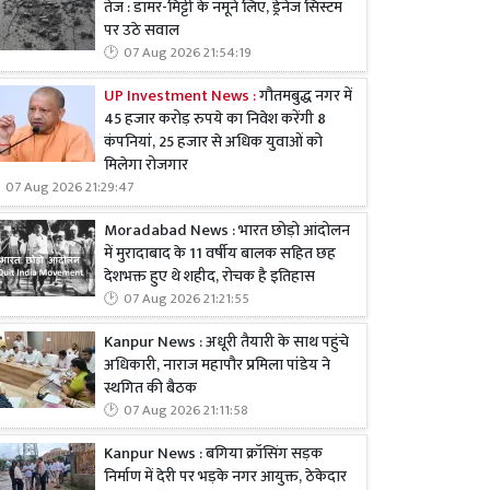
तेज : डामर-मिट्टी के नमूने लिए, ड्रेनेज सिस्टम
पर उठे सवाल
07 Aug 2026 21:54:19
UP Investment News :
गौतमबुद्ध नगर में
45 हजार करोड़ रुपये का निवेश करेंगी 8
कंपनियां, 25 हजार से अधिक युवाओं को
मिलेगा रोजगार
07 Aug 2026 21:29:47
Moradabad News : भारत छोड़ो आंदोलन
में मुरादाबाद के 11 वर्षीय बालक सहित छह
देशभक्त हुए थे शहीद, रोचक है इतिहास
07 Aug 2026 21:21:55
Kanpur News : अधूरी तैयारी के साथ पहुंचे
अधिकारी, नाराज महापौर प्रमिला पांडेय ने
स्थगित की बैठक
07 Aug 2026 21:11:58
Kanpur News : बगिया क्रॉसिंग सड़क
निर्माण में देरी पर भड़के नगर आयुक्त, ठेकेदार