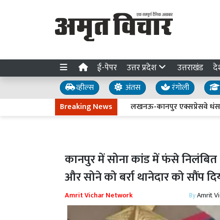
ई-पेपर
उत्तर प्रदेश
उत्तराखंड
दे
व्हील्स
अंतस
रंगोली
Breaking News
लखनऊ-कानपुर एक्सप्रेसवे धंसने की जांच 
कानपुर में सोना कांड में फंसे निलं
और सोने को बर्रा थानेदार को सौंप दि
Amrit Vichar Network
By
Amrit V