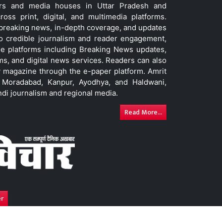
ers and media houses in Uttar Pradesh and
ss print, digital, and multimedia platforms.
t breaking news, in-depth coverage, and updates
to credible journalism and reader engagement,
le platforms including Breaking News updates,
ms, and digital news services. Readers can also
 magazine through the e-paper platform. Amrit
w, Moradabad, Kanpur, Ayodhya, and Haldwani,
ndi journalism and regional media.
Read More...
er