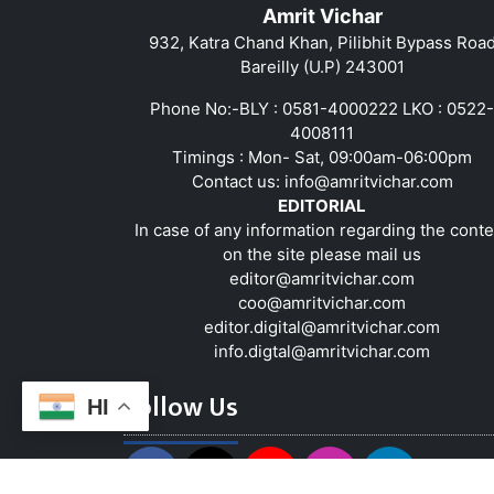
Amrit Vichar
932, Katra Chand Khan, Pilibhit Bypass Roa
Bareilly (U.P) 243001
Phone No:-BLY : 0581-4000222 LKO : 0522-
4008111
Timings : Mon- Sat, 09:00am-06:00pm
Contact us:
info@amritvichar.com
EDITORIAL
In case of any information regarding the conte
on the site please mail us
editor@amritvichar.com
coo@amritvichar.com
editor.digital@amritvichar.com
info.digtal@amritvichar.com
Follow Us
HI