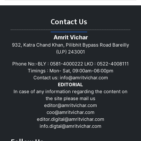
Contact Us
Amrit Vichar
932, Katra Chand Khan, Pilibhit Bypass Road Bareilly
(U.P) 243001
Phone No:-BLY : 0581-4000222 LKO : 0522-4008111
Timings : Mon- Sat, 09:00am-06:00pm
Contact us:
info@amritvichar.com
EDITORIAL
In case of any information regarding the content on
the site please mail us
editor@amritvichar.com
coo@amritvichar.com
editor.digital@amritvichar.com
info.digtal@amritvichar.com