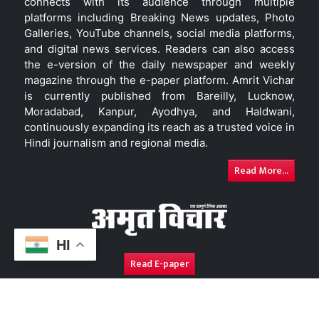
connects with its audience through multiple
platforms including Breaking News updates, Photo
Galleries, YouTube channels, social media platforms,
and digital news services. Readers can also access
the e-version of the daily newspaper and weekly
magazine through the e-paper platform. Amrit Vichar
is currently published from Bareilly, Lucknow,
Moradabad, Kanpur, Ayodhya, and Haldwani,
continuously expanding its reach as a trusted voice in
Hindi journalism and regional media.
Read More...
HI
Read E-paper
About Us
Contact Us
Complaint Redressal
Disc