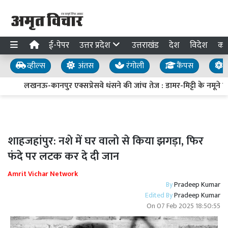
ई-पेपर
उत्तर प्रदेश
उत्तराखंड
देश
विदेश
का
व्हील्स
अंतस
रंगोली
कैंपस
य
लखनऊ-कानपुर एक्सप्रेसवे धंसने की जांच तेज : डामर-मिट्टी के नमूने लिए
शाहजहांपुर: नशे में घर वालो से किया झगड़ा, फिर
फंदे पर लटक कर दे दी जान
Amrit Vichar Network
By
Pradeep Kumar
Edited By
Pradeep Kumar
On
07 Feb 2025 18:50:55