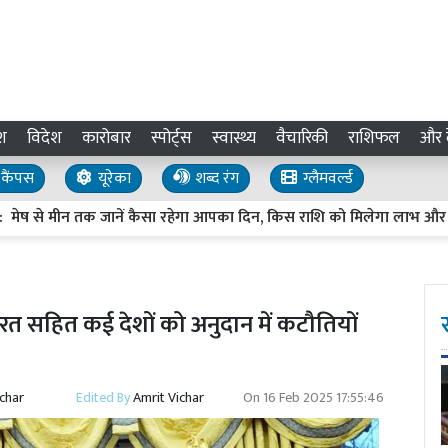
श
विदेश
कारोबार
स्पोर्ट्स
स्वास्थ्य
वैचारिकी
राशिफल
और द
कैंपस
यूरेका
शब्द रंग
ग्लैमवर्ल्ड
 मीन तक जानें कैसा रहेगा आपका दिन, किस राशि को मिलेगा लाभ और किसे र
त सहित कई देशों को अनुदान में कटौतियों
ichar
Edited By
Amrit Vichar
On
16 Feb 2025 17:55:46