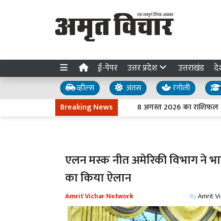
ई-पेपर
उत्तर प्रदेश
उत्तराखंड
दे
व्हील्स
अंतस
रंगोली
Breaking News
8 अगस्त 2026 का राशिफल : मेष से
एलन मस्क नीत अमेरिकी विभाग ने भार
का किया ऐलान
Amrit Vichar Network
By
Amrit V