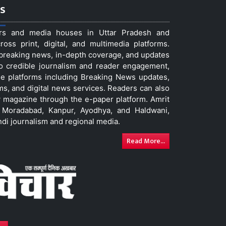
s
ers and media houses in Uttar Pradesh and
ss print, digital, and multimedia platforms.
t breaking news, in-depth coverage, and updates
to credible journalism and reader engagement,
le platforms including Breaking News updates,
ms, and digital news services. Readers can also
 magazine through the e-paper platform. Amrit
w, Moradabad, Kanpur, Ayodhya, and Haldwani,
ndi journalism and regional media.
Read More...