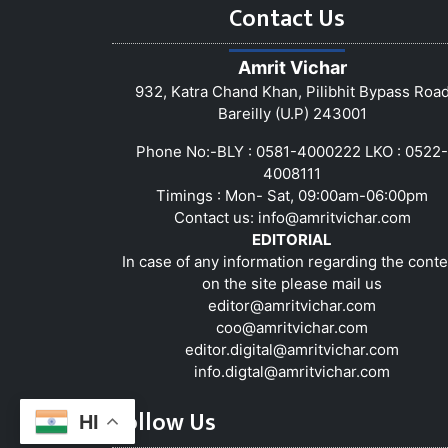
Contact Us
Amrit Vichar
932, Katra Chand Khan, Pilibhit Bypass Roa
Bareilly (U.P) 243001
Phone No:-BLY : 0581-4000222 LKO : 0522-
4008111
Timings : Mon- Sat, 09:00am-06:00pm
Contact us:
info@amritvichar.com
EDITORIAL
In case of any information regarding the conte
on the site please mail us
editor@amritvichar.com
coo@amritvichar.com
editor.digital@amritvichar.com
info.digtal@amritvichar.com
Follow Us
HI