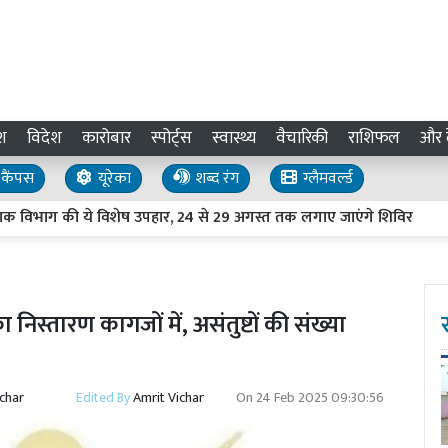
श
विदेश
कारोबार
स्पोर्ट्स
स्वास्थ्य
वैचारिकी
राशिफल
और द
कैंपस
यूरेका
शब्द रंग
ग्लैमवर्ल्ड
िभाग की ये विशेष उपहार, 24 से 29 अगस्त तक लगाए जाएंगे शिविर
UP Ne
्तारण कागजों में, असंतुष्टों की संख्या
ichar
Edited By
Amrit Vichar
On
24 Feb 2025 09:30:56