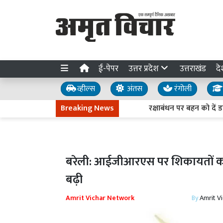
ई-पेपर
उत्तर प्रदेश
उत्तराखंड
दे
व्हील्स
अंतस
रंगोली
Breaking News
रक्षाबंधन पर बहन को दें डाक व
बरेली: आईजीआरएस पर शिकायतों का निस
बढ़ी
Amrit Vichar Network
By
Amrit V