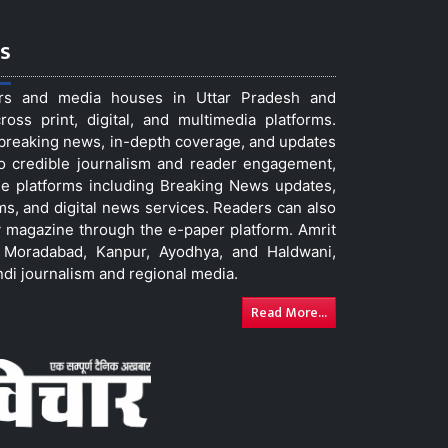
s
ers and media houses in Uttar Pradesh and
ss print, digital, and multimedia platforms.
t breaking news, in-depth coverage, and updates
to credible journalism and reader engagement,
le platforms including Breaking News updates,
ms, and digital news services. Readers can also
 magazine through the e-paper platform. Amrit
w, Moradabad, Kanpur, Ayodhya, and Haldwani,
ndi journalism and regional media.
Read More...