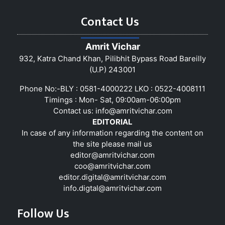
Contact Us
Amrit Vichar
932, Katra Chand Khan, Pilibhit Bypass Road Bareilly
(U.P) 243001
Phone No:-BLY : 0581-4000222 LKO : 0522-4008111
Timings : Mon- Sat, 09:00am-06:00pm
Contact us:
info@amritvichar.com
EDITORIAL
In case of any information regarding the content on
the site please mail us
editor@amritvichar.com
coo@amritvichar.com
editor.digital@amritvichar.com
info.digtal@amritvichar.com
Follow Us