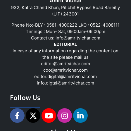
Amrit Vichar
932, Katra Chand Khan, Pilibhit Bypass Road Bareilly
(U.P) 243001
Phone No:-BLY : 0581-4000222 LKO : 0522-4008111
Timings : Mon- Sat, 09:00am-06:00pm
Contact us:
info@amritvichar.com
EDITORIAL
In case of any information regarding the content on
the site please mail us
editor@amritvichar.com
coo@amritvichar.com
editor.digital@amritvichar.com
info.digtal@amritvichar.com
Follow Us