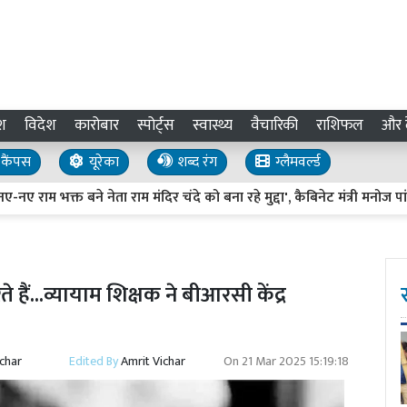
श
विदेश
कारोबार
स्पोर्ट्स
स्वास्थ्य
वैचारिकी
राशिफल
और द
कैंपस
यूरेका
शब्द रंग
ग्लैमवर्ल्ड
त बने नेता राम मंदिर चंदे को बना रहे मुद्दा', कैबिनेट मंत्री मनोज पांडेय का 
हैं...व्यायाम शिक्षक ने बीआरसी केंद्र
ichar
Edited By
Amrit Vichar
On
21 Mar 2025 15:19:18