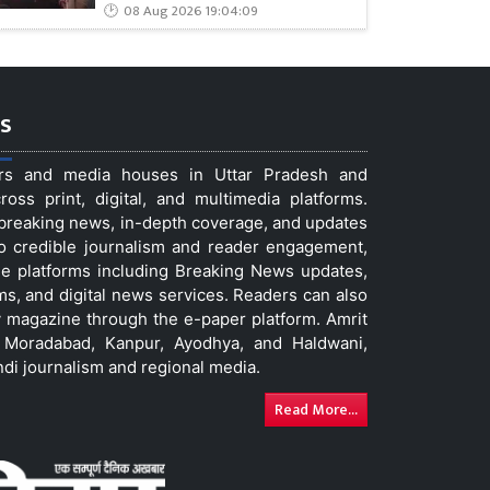
08 Aug 2026 19:04:09
s
ers and media houses in Uttar Pradesh and
ss print, digital, and multimedia platforms.
t breaking news, in-depth coverage, and updates
to credible journalism and reader engagement,
le platforms including Breaking News updates,
ms, and digital news services. Readers can also
 magazine through the e-paper platform. Amrit
w, Moradabad, Kanpur, Ayodhya, and Haldwani,
ndi journalism and regional media.
Read More...