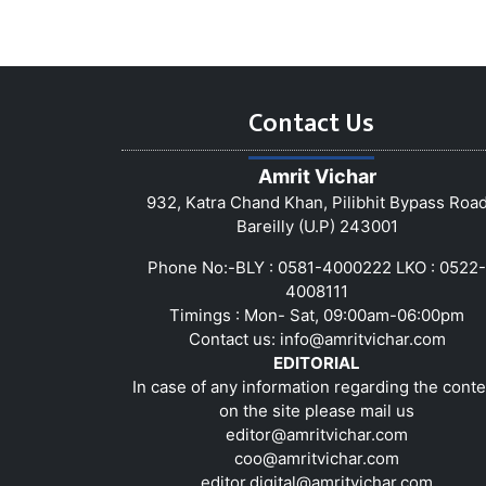
Contact Us
Amrit Vichar
932, Katra Chand Khan, Pilibhit Bypass Roa
Bareilly (U.P) 243001
Phone No:-BLY : 0581-4000222 LKO : 0522-
4008111
Timings : Mon- Sat, 09:00am-06:00pm
Contact us:
info@amritvichar.com
EDITORIAL
In case of any information regarding the conte
on the site please mail us
editor@amritvichar.com
coo@amritvichar.com
editor.digital@amritvichar.com