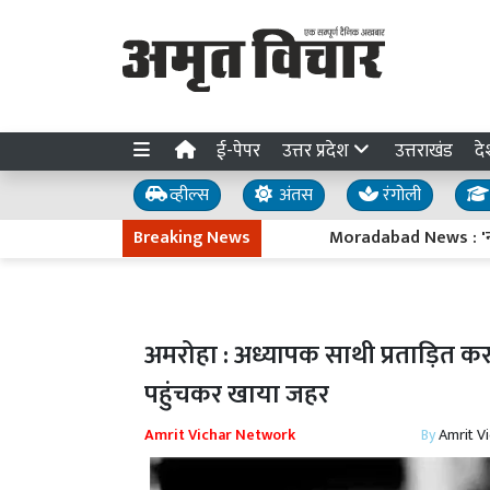
ई-पेपर
उत्तर प्रदेश
उत्तराखंड
दे
व्हील्स
अंतस
रंगोली
Breaking News
Moradabad News : 'नए-नए राम भक्
अमरोहा : अध्यापक साथी प्रताड़ित करते 
पहुंचकर खाया जहर
Amrit Vichar Network
By
Amrit V