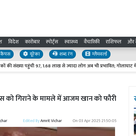
श
विदेश
कारोबार
स्पोर्ट्स
स्वास्थ्य
वैचारिकी
राशिफल
और द
कैंपस
यूरेका
शब्द रंग
ग्लैमवर्ल्ड
ंख्या पहुंची 97, 1.68 लाख से ज्यादा लोग अब भी प्रभावित; गोलाघाट में सबसे
स को गिराने के मामले में आजम खान को फौरी
ichar
Edited By
Amrit Vichar
On
03 Apr 2025 21:50:05