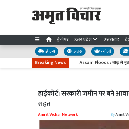
ई-पेपर
उत्तर प्रदेश
उत्तराखंड
दे
व्हील्स
अंतस
रंगोली
Breaking News
Assam Floods : बाढ़ से मृतकों की स
हाईकोर्ट: सरकारी जमीन पर बने आवा
राहत
Amrit Vichar Network
By
Amrit V