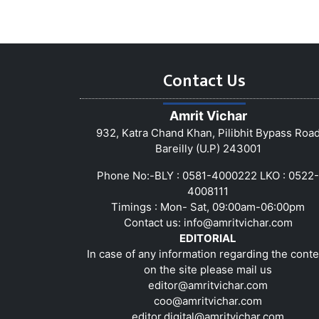
Contact Us
Amrit Vichar
932, Katra Chand Khan, Pilibhit Bypass Roa
Bareilly (U.P) 243001
Phone No:-BLY : 0581-4000222 LKO : 0522-
4008111
Timings : Mon- Sat, 09:00am-06:00pm
Contact us:
info@amritvichar.com
EDITORIAL
In case of any information regarding the conte
on the site please mail us
editor@amritvichar.com
coo@amritvichar.com
editor.digital@amritvichar.com