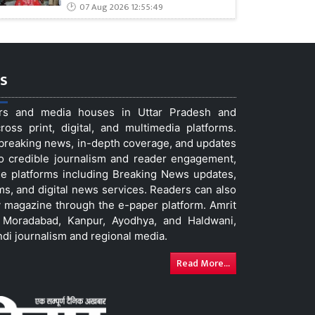
07 Aug 2026 12:55:49
s
ers and media houses in Uttar Pradesh and
ss print, digital, and multimedia platforms.
t breaking news, in-depth coverage, and updates
to credible journalism and reader engagement,
le platforms including Breaking News updates,
ms, and digital news services. Readers can also
 magazine through the e-paper platform. Amrit
w, Moradabad, Kanpur, Ayodhya, and Haldwani,
ndi journalism and regional media.
Read More...