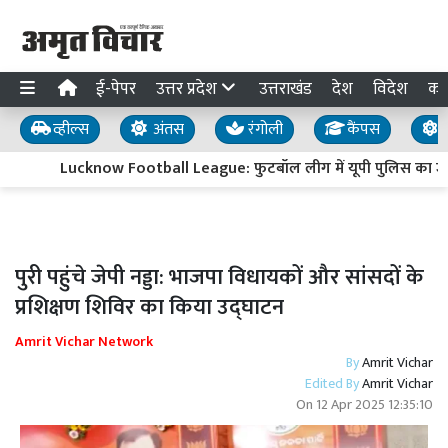
ई-पेपर
उत्तर प्रदेश
उत्तराखंड
देश
विदेश
का
व्हील्स
अंतस
रंगोली
कैंपस
य
Lucknow Football League: फुटबॉल लीग में यूपी पुलिस का जलवा,
पुरी पहुंचे जेपी नड्डा: भाजपा विधायकों और सांसदों के
प्रशिक्षण शिविर का किया उद्घाटन
Amrit Vichar Network
By
Amrit Vichar
Edited By
Amrit Vichar
On
12 Apr 2025 12:35:10