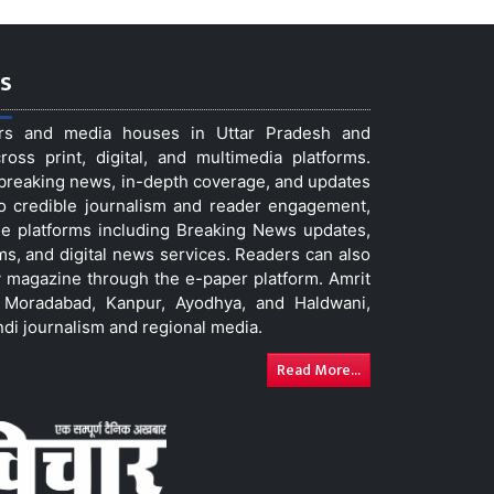
s
ers and media houses in Uttar Pradesh and
ss print, digital, and multimedia platforms.
t breaking news, in-depth coverage, and updates
to credible journalism and reader engagement,
le platforms including Breaking News updates,
ms, and digital news services. Readers can also
 magazine through the e-paper platform. Amrit
w, Moradabad, Kanpur, Ayodhya, and Haldwani,
ndi journalism and regional media.
Read More...