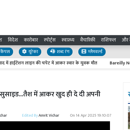
श
विदेश
कारोबार
स्पोर्ट्स
स्वास्थ्य
वैचारिकी
राशिफल
और द
कैंपस
यूरेका
शब्द रंग
ग्लैमवर्ल्ड
ाईटेंशन लाइन की चपेट में आकर स्वार के युवक मौत
Bareilly News :
 सुसाइड...तैश में आकर खुद ही दे दी अपनी
ichar
Edited By
Amrit Vichar
On
14 Apr 2025 19:10:07