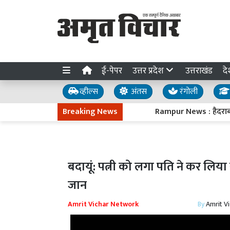
ई-पेपर
उत्तर प्रदेश
उत्तराखंड
दे
व्हील्स
अंतस
रंगोली
Breaking News
Rampur News : हैदराबाद में ह
बदायूं: पत्नी को लगा पति ने कर लिया
जान
Amrit Vichar Network
By
Amrit V