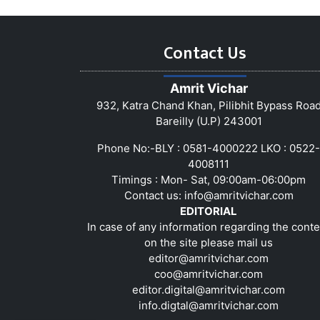
Contact Us
Amrit Vichar
932, Katra Chand Khan, Pilibhit Bypass Roa
Bareilly (U.P) 243001
Phone No:-BLY : 0581-4000222 LKO : 0522-
4008111
Timings : Mon- Sat, 09:00am-06:00pm
Contact us:
info@amritvichar.com
EDITORIAL
In case of any information regarding the conte
on the site please mail us
editor@amritvichar.com
coo@amritvichar.com
editor.digital@amritvichar.com
info.digtal@amritvichar.com