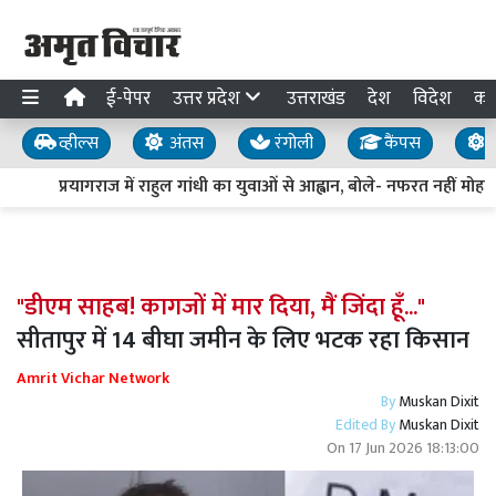
ई-पेपर
उत्तर प्रदेश
उत्तराखंड
देश
विदेश
का
व्हील्स
अंतस
रंगोली
कैंपस
य
प्रयागराज में राहुल गांधी का युवाओं से आह्वान, बोले- नफरत नहीं मोहब्ब
"डीएम साहब! कागजों में मार दिया, मैं जिंदा हूँ..."
सीतापुर में 14 बीघा जमीन के लिए भटक रहा किसान
Amrit Vichar Network
By
Muskan Dixit
Edited By
Muskan Dixit
On
17 Jun 2026 18:13:00