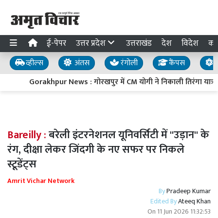
ई-पेपर
उत्तर प्रदेश
उत्तराखंड
देश
विदेश
का
व्हील्स
अंतस
रंगोली
कैंपस
य
Gorakhpur News : गोरखपुर में CM योगी ने निकाली तिरंगा यात्रा, ब
Bareilly :
बरेली इंटरनेशनल यूनिवर्सिटी में ''उड़ान'' के
रंग, दीक्षा लेकर जिंदगी के नए सफर पर निकले
स्टूडेंट्स
Amrit Vichar Network
By
Pradeep Kumar
Edited By
Ateeq Khan
On
11 Jun 2026 11:32:53