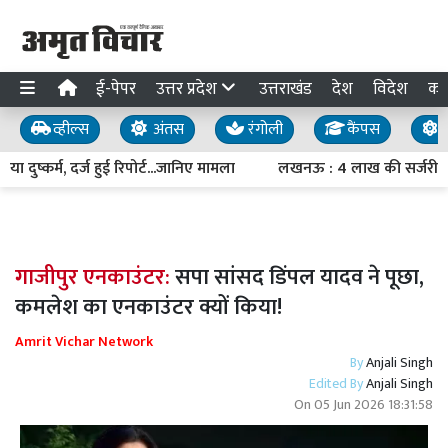
ई-पेपर
उत्तर प्रदेश
उत्तराखंड
देश
विदेश
का
व्हील्स
अंतस
रंगोली
कैंपस
य
ुष्कर्म, दर्ज हुई रिपोर्ट...जानिए मामला
लखनऊ : 4 लाख की सर्जरी FR
गाजीपुर एनकाउंटर:
सपा सांसद डिंपल यादव ने पूछा,
कमलेश का एनकाउंटर क्यों किया!
Amrit Vichar Network
By
Anjali Singh
Edited By
Anjali Singh
On
05 Jun 2026 18:31:58