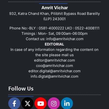
Amrit Vichar
932, Katra Chand Khan, Pilibhit Bypass Road Bareilly
(U.P) 243001
Phone No:-BLY : 0581-4000222 LKO : 0522-4008111
Timings : Mon- Sat, 09:00am-06:00pm
Contact us:
info@amritvichar.com
EDITORIAL
In case of any information regarding the content on
the site please mail us
editor@amritvichar.com
coo@amritvichar.com
editor.digital@amritvichar.com
info.digtal@amritvichar.com
Follow Us