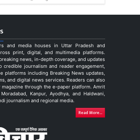
s
ers and media houses in Uttar Pradesh and
ss print, digital, and multimedia platforms.
t breaking news, in-depth coverage, and updates
to credible journalism and reader engagement,
le platforms including Breaking News updates,
ms, and digital news services. Readers can also
 magazine through the e-paper platform. Amrit
w, Moradabad, Kanpur, Ayodhya, and Haldwani,
ndi journalism and regional media.
Read More...