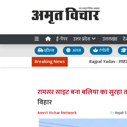
ई-पेपर
उत्तर प्रदेश
उत्तराखंड
दे
व्हील्स
अंतस
रंगोली
Breaking News
Rajpal Yadav : शाहजहांपुर स्थि
रामसर साइट बना बलिया का सुरहा 
विहार
Amrit Vichar Network
By
Anjali 