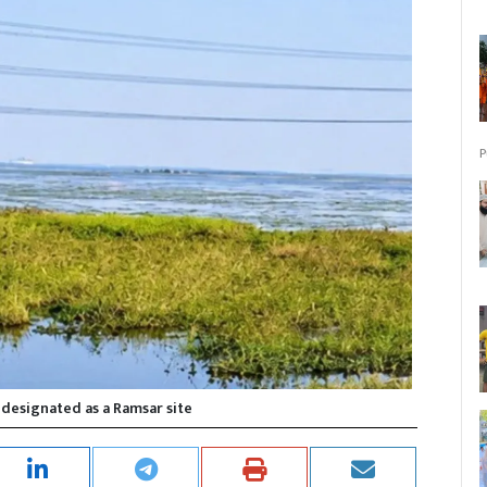
P
l designated as a Ramsar site