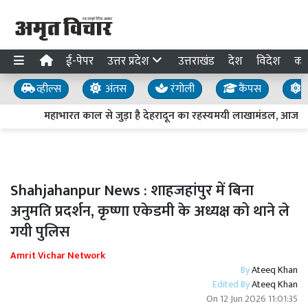
ई-पेपर
उत्तर प्रदेश
उत्तराखंड
देश
विदेश
का
व्हील्स
अंतस
रंगोली
कैंपस
य
महाभारत काल से जुड़ा है देहरादून का रहस्यमयी लाखामंडल, आज भी म
Shahjahanpur News : शाहजहांपुर में बिना
अनुमति प्रदर्शन, कृष्णा एकेडमी के अध्यक्ष को थाने ले
गयी पुलिस
Amrit Vichar Network
By
Ateeq Khan
Edited By
Ateeq Khan
On
12 Jun 2026 11:01:35