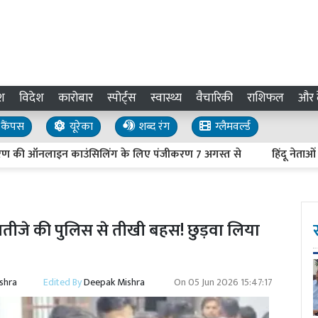
श
विदेश
कारोबार
स्पोर्ट्स
स्वास्थ्य
वैचारिकी
राशिफल
और द
कैंपस
यूरेका
शब्द रंग
ग्लैमवर्ल्ड
 ऑनलाइन काउंसिलिंग के लिए पंजीकरण 7 अगस्त से
हिंदू नेताओं की हत्
भतीजे की पुलिस से तीखी बहस! छुड़वा लिया
shra
Edited By
Deepak Mishra
On
05 Jun 2026 15:47:17