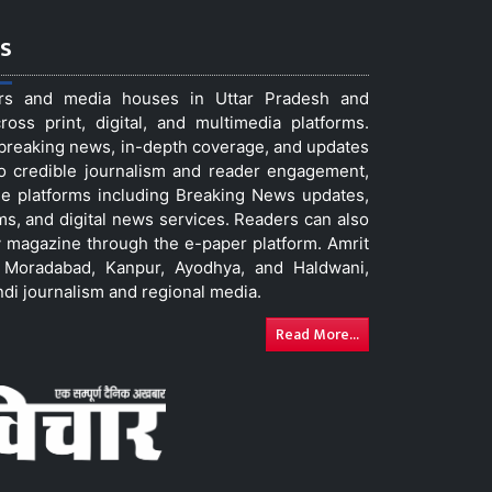
s
ers and media houses in Uttar Pradesh and
ss print, digital, and multimedia platforms.
t breaking news, in-depth coverage, and updates
to credible journalism and reader engagement,
le platforms including Breaking News updates,
ms, and digital news services. Readers can also
 magazine through the e-paper platform. Amrit
w, Moradabad, Kanpur, Ayodhya, and Haldwani,
ndi journalism and regional media.
Read More...