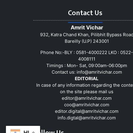
Contact Us
Amrit Vichar
932, Katra Chand Khan, Pilibhit Bypass Roa
Bareilly (U.P) 243001
Phone No:-BLY : 0581-4000222 LKO : 0522-
4008111
Timings : Mon- Sat, 09:00am-06:00pm
Contact us:
info@amritvichar.com
EDITORIAL
In case of any information regarding the conte
on the site please mail us
editor@amritvichar.com
coo@amritvichar.com
editor.digital@amritvichar.com
info.digtal@amritvichar.com
Follow Us
HI