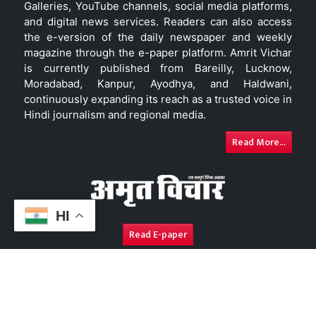
Galleries, YouTube channels, social media platforms,
and digital news services. Readers can also access
the e-version of the daily newspaper and weekly
magazine through the e-paper platform. Amrit Vichar
is currently published from Bareilly, Lucknow,
Moradabad, Kanpur, Ayodhya, and Haldwani,
continuously expanding its reach as a trusted voice in
Hindi journalism and regional media.
Read More...
HI
Read E-paper
About Us
Contact Us
Complaint Redressal
Disc
Copyright © 2026. All Rights Reserved By
Amrit Vichar.