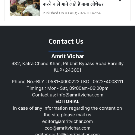
करने वाले माने जाते हैं बाबा लोधेश्वर
Published On 03 Aug 2026 10:42:56
Contact Us
Amrit Vichar
932, Katra Chand Khan, Pilibhit Bypass Road Bareilly
(U.P) 243001
Phone No:-BLY : 0581-4000222 LKO : 0522-4008111
Timings : Mon- Sat, 09:00am-06:00pm
Contact us:
info@amritvichar.com
EDITORIAL
In case of any information regarding the content on
the site please mail us
editor@amritvichar.com
coo@amritvichar.com
editor.digital@amritvichar.com