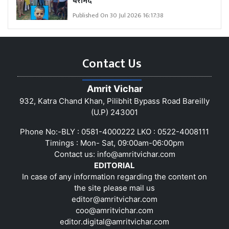
बरामद
Published On 30 Jul 2026 16:17:38
Contact Us
Amrit Vichar
932, Katra Chand Khan, Pilibhit Bypass Road Bareilly
(U.P) 243001
Phone No:-BLY : 0581-4000222 LKO : 0522-4008111
Timings : Mon- Sat, 09:00am-06:00pm
Contact us:
info@amritvichar.com
EDITORIAL
In case of any information regarding the content on
the site please mail us
editor@amritvichar.com
coo@amritvichar.com
editor.digital@amritvichar.com