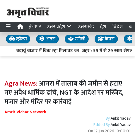
ई-पेपर
उत्तर प्रदेश
उत्तराखंड
देश
विदेश
का
व्हील्स
अंतस
रंगोली
कैंपस
य
बदायूं बाजार में बिक रहा मिलावट का 'जहर': 59 में से 29 खाद्य सैंपल फेल
Agra News:
आगरा में तालाब की जमीन से हटाए
गए अवैध धार्मिक ढांचे, NGT के आदेश पर मस्जिद,
मजार और मंदिर पर कार्रवाई
Amrit Vichar Network
By
Ankit Yadav
Edited By
Ankit Yadav
On
17 Jun 2026 19:00:01