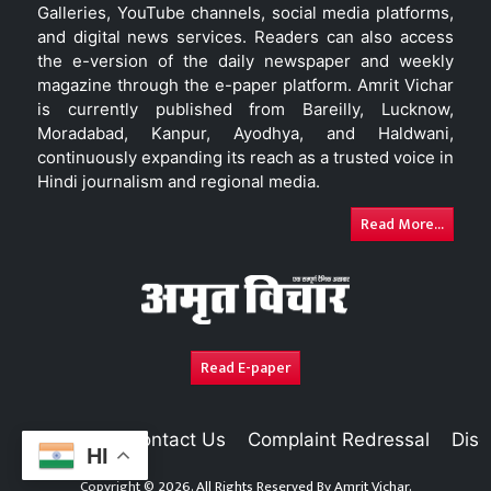
Galleries, YouTube channels, social media platforms,
and digital news services. Readers can also access
the e-version of the daily newspaper and weekly
magazine through the e-paper platform. Amrit Vichar
is currently published from Bareilly, Lucknow,
Moradabad, Kanpur, Ayodhya, and Haldwani,
continuously expanding its reach as a trusted voice in
Hindi journalism and regional media.
Read More...
Read E-paper
About Us
Contact Us
Complaint Redressal
Disc
HI
Copyright © 2026. All Rights Reserved By
Amrit Vichar.