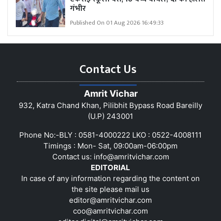
गंभीर
Published On 01 Aug 2026 16:49:33
Contact Us
Amrit Vichar
932, Katra Chand Khan, Pilibhit Bypass Road Bareilly
(U.P) 243001
Phone No:-BLY : 0581-4000222 LKO : 0522-4008111
Timings : Mon- Sat, 09:00am-06:00pm
Contact us:
info@amritvichar.com
EDITORIAL
In case of any information regarding the content on
the site please mail us
editor@amritvichar.com
coo@amritvichar.com