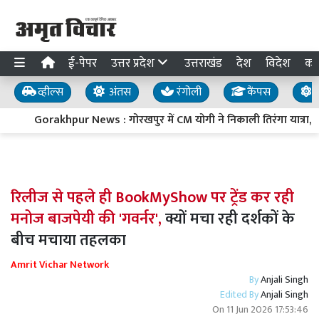
ई-पेपर
उत्तर प्रदेश
उत्तराखंड
देश
विदेश
का
व्हील्स
अंतस
रंगोली
कैंपस
य
Gorakhpur News : गोरखपुर में CM योगी ने निकाली तिरंगा यात्रा, बोल
रिलीज से पहले ही BookMyShow पर ट्रेंड कर रही
मनोज बाजपेयी की 'गवर्नर',
क्यों मचा रही दर्शकों के
बीच मचाया तहलका
Amrit Vichar Network
By
Anjali Singh
Edited By
Anjali Singh
On
11 Jun 2026 17:53:46