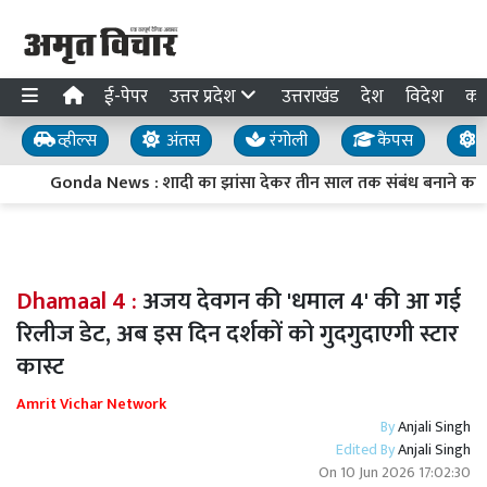
ई-पेपर
उत्तर प्रदेश
उत्तराखंड
देश
विदेश
का
व्हील्स
अंतस
रंगोली
कैंपस
य
Gonda News : शादी का झांसा देकर तीन साल तक संबंध बनाने का आर
Dhamaal 4 :
अजय देवगन की 'धमाल 4' की आ गई
रिलीज डेट, अब इस दिन दर्शकों को गुदगुदाएगी स्टार
कास्ट
Amrit Vichar Network
By
Anjali Singh
Edited By
Anjali Singh
On
10 Jun 2026 17:02:30