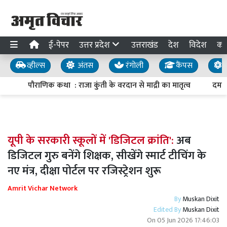
ई-पेपर
उत्तर प्रदेश
उत्तराखंड
देश
विदेश
का
व्हील्स
अंतस
रंगोली
कैंपस
य
पौराणिक कथा : राजा कुंती के वरदान से माद्री का मातृत्व
दमदार
यूपी के सरकारी स्कूलों में 'डिजिटल क्रांति':
अब
डिजिटल गुरु बनेंगे शिक्षक, सीखेंगे स्मार्ट टीचिंग के
नए मंत्र, दीक्षा पोर्टल पर रजिस्ट्रेशन शुरू
Amrit Vichar Network
By
Muskan Dixit
Edited By
Muskan Dixit
On
05 Jun 2026 17:46:03