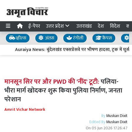
ई-पेपर
उत्तर प्रदेश
उत्तराखंड
देश
विदेश
का
व्हील्स
अंतस
रंगोली
कैंपस
य
Auraiya News: बुंदेलखंड एक्सप्रेसवे पर भीषण हादसा, ट्रक में घुसी 
मानसून सिर पर और PWD की 'नींद' टूटी:
पलिया-
भीरा मार्ग खोदकर शुरू किया पुलिया निर्माण, जनता
परेशान
Amrit Vichar Network
By
Muskan Dixit
Edited By
Muskan Dixit
On
05 Jun 2026 17:26:47