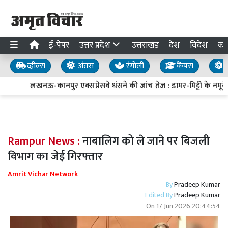
ई-पेपर
उत्तर प्रदेश
उत्तराखंड
देश
विदेश
का
व्हील्स
अंतस
रंगोली
कैंपस
य
लखनऊ-कानपुर एक्सप्रेसवे धंसने की जांच तेज : डामर-मिट्टी के नमूने 
Rampur News :
नाबालिग को ले जाने पर बिजली
विभाग का जेई गिरफ्तार
Amrit Vichar Network
By
Pradeep Kumar
Edited By
Pradeep Kumar
On
17 Jun 2026 20:44:54