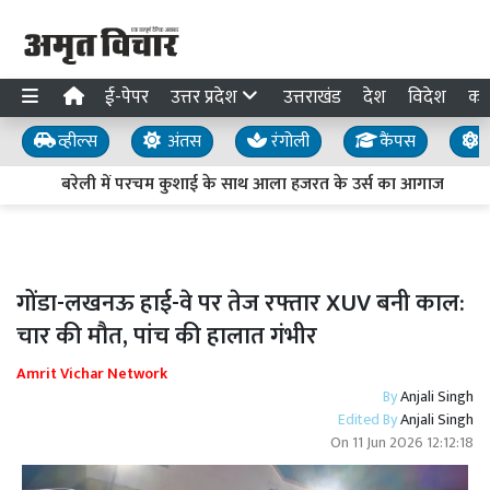
ई-पेपर
उत्तर प्रदेश
उत्तराखंड
देश
विदेश
का
व्हील्स
अंतस
रंगोली
कैंपस
य
बरेली में परचम कुशाई के साथ आला हजरत के उर्स का आगाज
गोंडा-लखनऊ हाई-वे पर तेज रफ्तार XUV बनी काल:
चार की मौत, पांच की हालात गंभीर
Amrit Vichar Network
By
Anjali Singh
Edited By
Anjali Singh
On
11 Jun 2026 12:12:18