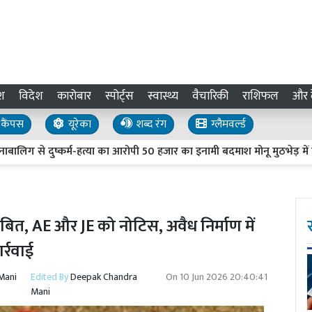
श
विदेश
कारोबार
स्पोर्ट्स
स्वास्थ्य
वैचारिकी
राशिफल
और द
कैंपस
यूरेका
शब्द रंग
ग्लैमवर्ल्ड
दुष्कर्म-हत्या का आरोपी 50 हजार का इनामी बदमाश मोनू मुठभेड़ में ढेर
त, AE और JE को नोटिस, अवैध निर्माण में
र्रवाई
Mani
Edited By
Deepak Chandra
On
10 Jun 2026 20:40:41
Mani