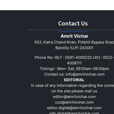
Contact Us
Amrit Vichar
932, Katra Chand Khan, Pilibhit Bypass Roa
Bareilly (U.P) 243001
Phone No:-BLY : 0581-4000222 LKO : 0522-
4008111
Timings : Mon- Sat, 09:00am-06:00pm
Contact us:
info@amritvichar.com
EDITORIAL
In case of any information regarding the conte
on the site please mail us
editor@amritvichar.com
coo@amritvichar.com
editor.digital@amritvichar.com
info.digtal@amritvichar.com