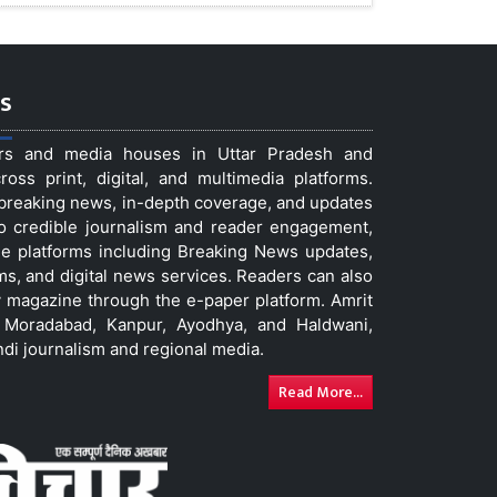
s
ers and media houses in Uttar Pradesh and
ss print, digital, and multimedia platforms.
t breaking news, in-depth coverage, and updates
to credible journalism and reader engagement,
le platforms including Breaking News updates,
ms, and digital news services. Readers can also
 magazine through the e-paper platform. Amrit
w, Moradabad, Kanpur, Ayodhya, and Haldwani,
ndi journalism and regional media.
Read More...