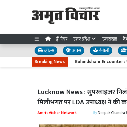
ई-पेपर
उत्तर प्रदेश
उत्तराखंड
दे
व्हील्स
अंतस
रंगोली
Breaking News
Bulandshahr Encounter : नाबालिग से 
Lucknow News : सुपरवाइजर निलंबि
मिलीभगत पर LDA उपाध्यक्ष ने की का
Amrit Vichar Network
By
Deepak Chandra 