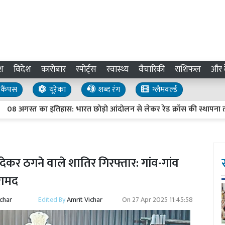
श
विदेश
कारोबार
स्पोर्ट्स
स्वास्थ्य
वैचारिकी
राशिफल
और द
कैंपस
यूरेका
शब्द रंग
ग्लैमवर्ल्ड
गस्त का इतिहास: भारत छोड़ो आंदोलन से लेकर रेड क्रॉस की स्थापना तक, जान
 देकर ठगने वाले शातिर गिरफ्तार: गांव-गांव
रामद
ichar
Edited By
Amrit Vichar
On
27 Apr 2025 11:45:58