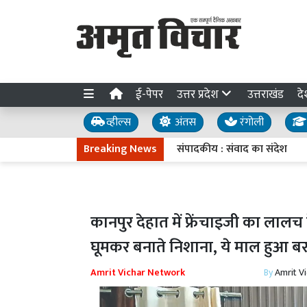
ई-पेपर
उत्तर प्रदेश
उत्तराखंड
दे
व्हील्स
अंतस
रंगोली
Breaking News
संपादकीय : संवाद का संदेश
08 अ
कानपुर देहात में फ्रेंचाइजी का लालच
घूमकर बनाते निशाना, ये माल हुआ ब
Amrit Vichar Network
By
Amrit V