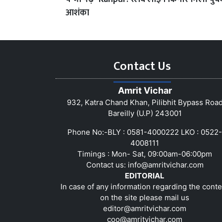
आशंका
Contact Us
Amrit Vichar
932, Katra Chand Khan, Pilibhit Bypass Roa
Bareilly (U.P) 243001
Phone No:-BLY : 0581-4000222 LKO : 0522-
4008111
Timings : Mon- Sat, 09:00am-06:00pm
Contact us:
info@amritvichar.com
EDITORIAL
In case of any information regarding the conte
on the site please mail us
editor@amritvichar.com
coo@amritvichar.com