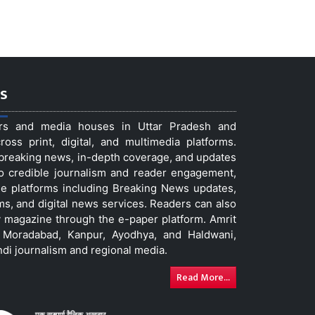
s
ers and media houses in Uttar Pradesh and
ss print, digital, and multimedia platforms.
t breaking news, in-depth coverage, and updates
to credible journalism and reader engagement,
le platforms including Breaking News updates,
ms, and digital news services. Readers can also
 magazine through the e-paper platform. Amrit
w, Moradabad, Kanpur, Ayodhya, and Haldwani,
ndi journalism and regional media.
Read More...