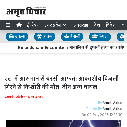
ई-पेपर
उत्तर प्रदेश
उत्तराखंड
देश
विदेश
का
व्हील्स
अंतस
रंगोली
कैंपस
य
Bulandshahr Encounter : नाबालिग से दुष्कर्म-हत्या का आरोपी 50
एटा में आसमान से बरसी आफत: आकाशीय बिजली
गिरने से किशोरी की मौत, तीन अन्य घायल
Amrit Vichar Network
By
Amrit Vichar
Edited By
Amrit Vichar
On
02 May 2025 12:38:30