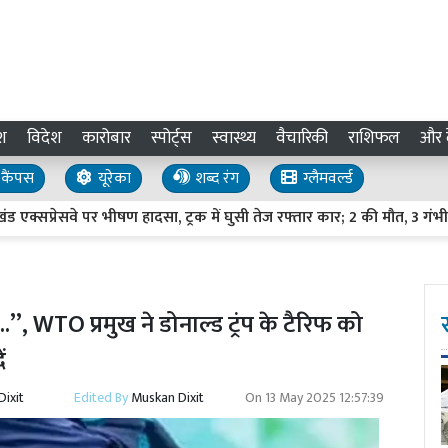
श
विदेश
कारोबार
स्पोर्ट्स
स्वास्थ्य
वैचारिकी
राशिफल
और द
कैंपस
यूरेका
शब्द रंग
ग्लैमवर्ल्ड
रेसवे पर भीषण हादसा, ट्रक में घुसी तेज रफ्तार कार; 2 की मौत, 3 गंभीर घाय
...’’, WTO प्रमुख ने डोनाल्ड ट्रंप के टैरिफ को
ं
ixit
Edited By
Muskan Dixit
On
13 May 2025 12:57:39