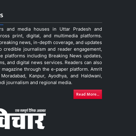
s
ers and media houses in Uttar Pradesh and
ss print, digital, and multimedia platforms.
t breaking news, in-depth coverage, and updates
to credible journalism and reader engagement,
le platforms including Breaking News updates,
ms, and digital news services. Readers can also
 magazine through the e-paper platform. Amrit
w, Moradabad, Kanpur, Ayodhya, and Haldwani,
ndi journalism and regional media.
Read More...