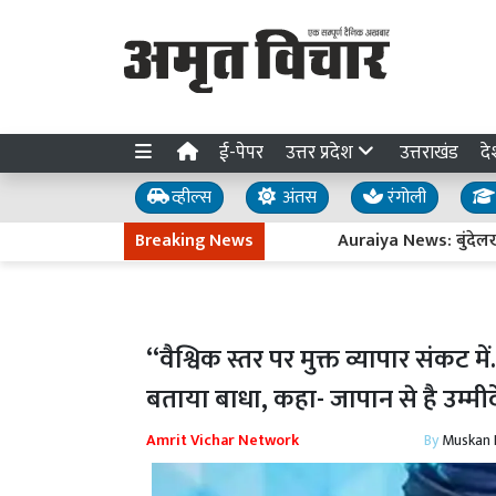
ई-पेपर
उत्तर प्रदेश
उत्तराखंड
दे
व्हील्स
अंतस
रंगोली
Breaking News
Auraiya News: बुंदेलखंड एक्सप्
‘‘वैश्विक स्तर पर मुक्त व्यापार संकट में
बताया बाधा, कहा- जापान से है उम्मीदे
Amrit Vichar Network
By
Muskan D