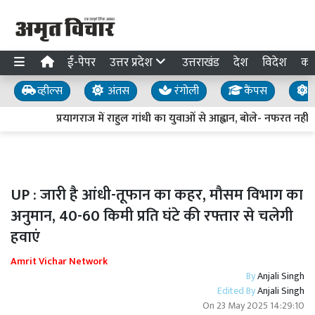
ई-पेपर
उत्तर प्रदेश
उत्तराखंड
देश
विदेश
का
व्हील्स
अंतस
रंगोली
कैंपस
य
प्रयागराज में राहुल गांधी का युवाओं से आह्वान, बोले- नफरत नहीं म
UP : जारी है आंधी-तूफान का कहर, मौसम विभाग का
अनुमान, 40-60 किमी प्रति घंटे की रफ्तार से चलेगी
हवाएं
Amrit Vichar Network
By
Anjali Singh
Edited By
Anjali Singh
On
23 May 2025 14:29:10