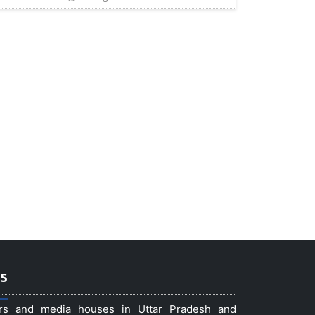
s
ers and media houses in Uttar Pradesh and