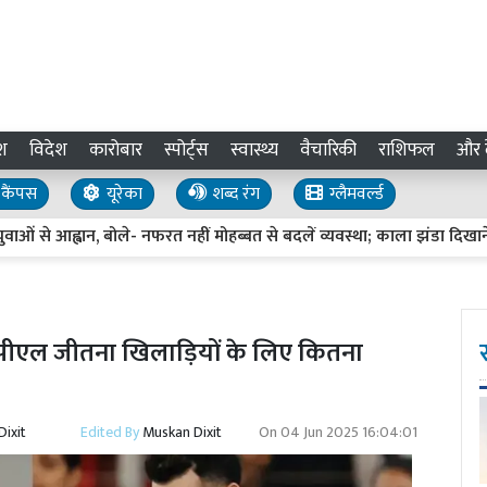
श
विदेश
कारोबार
स्पोर्ट्स
स्वास्थ्य
वैचारिकी
राशिफल
और द
कैंपस
यूरेका
शब्द रंग
ग्लैमवर्ल्ड
से आह्वान, बोले- नफरत नहीं मोहब्बत से बदलें व्यवस्था; काला झंडा दिखाने का प्र
ईपीएल जीतना खिलाड़ियों के लिए कितना
ixit
Edited By
Muskan Dixit
On
04 Jun 2025 16:04:01