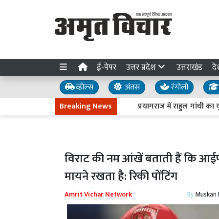
ई-पेपर
उत्तर प्रदेश
उत्तराखंड
दे
व्हील्स
अंतस
रंगोली
Breaking News
प्रयागराज में राहुल गांधी का युवाओं 
विराट की नम आंखें बताती हैं कि आ
मायने रखता है: रिकी पोंटिंग
Amrit Vichar Network
By
Muskan D