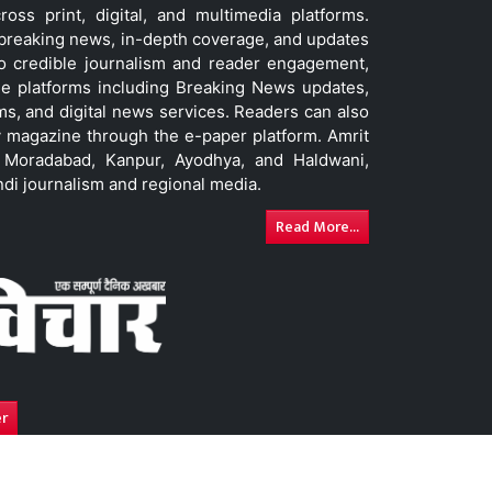
ss print, digital, and multimedia platforms.
t breaking news, in-depth coverage, and updates
to credible journalism and reader engagement,
le platforms including Breaking News updates,
ms, and digital news services. Readers can also
 magazine through the e-paper platform. Amrit
w, Moradabad, Kanpur, Ayodhya, and Haldwani,
ndi journalism and regional media.
Read More...
er