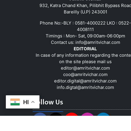
932, Katra Chand Khan, Pilibhit Bypass Roa
Bareilly (U.P) 243001
Phone No:-BLY : 0581-4000222 LKO : 0522-
4008111
Timings : Mon- Sat, 09:00am-06:00pm
Contact us:
info@amritvichar.com
EDITORIAL
In case of any information regarding the conte
on the site please mail us
editor@amritvichar.com
coo@amritvichar.com
editor.digital@amritvichar.com
info.digtal@amritvichar.com
Follow Us
HI