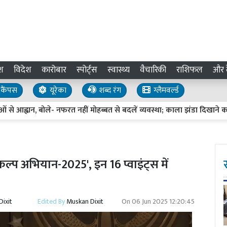
श
विदेश
कारोबार
स्पोर्ट्स
स्वास्थ्य
वैचारिकी
राशिफल
और द
कैंपस
यूरेका
शब्द रंग
ग्लैमवर्ल्ड
 आह्वान, बोले- नफरत नहीं मोहब्बत से बदलें व्यवस्था; काला झंडा दिखाने का प्रय
्प अभियान-2025', इन 16 प्वाइंट्स में
ixit
Edited By
Muskan Dixit
On
06 Jun 2025 12:20:45