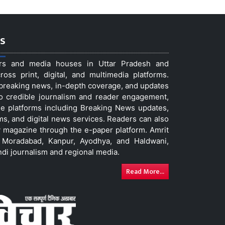
s
ers and media houses in Uttar Pradesh and
ss print, digital, and multimedia platforms.
t breaking news, in-depth coverage, and updates
to credible journalism and reader engagement,
le platforms including Breaking News updates,
ms, and digital news services. Readers can also
 magazine through the e-paper platform. Amrit
w, Moradabad, Kanpur, Ayodhya, and Haldwani,
ndi journalism and regional media.
Read More...