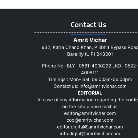
Contact Us
Amrit Vichar
932, Katra Chand Khan, Pilibhit Bypass Roa
Bareilly (U.P) 243001
Phone No:-BLY : 0581-4000222 LKO : 0522-
4008111
Timings : Mon- Sat, 09:00am-06:00pm
Contact us:
info@amritvichar.com
EDITORIAL
In case of any information regarding the conte
on the site please mail us
editor@amritvichar.com
coo@amritvichar.com
editor.digital@amritvichar.com
info.digtal@amritvichar.com