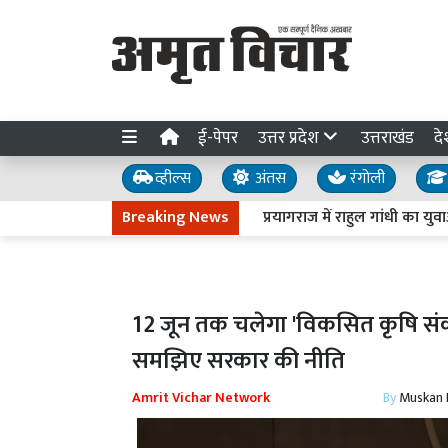
ई-पेपर
उत्तर प्रदेश
उत्तराखंड
दे
व्हील्स
अंतस
रंगोली
Breaking News
प्रयागराज में राहुल गांधी का युवाओं से
12 जून तक चलेगा 'विकसित कृषि संकल
समझिए सरकार की नीति
Amrit Vichar Network
By
Muskan D