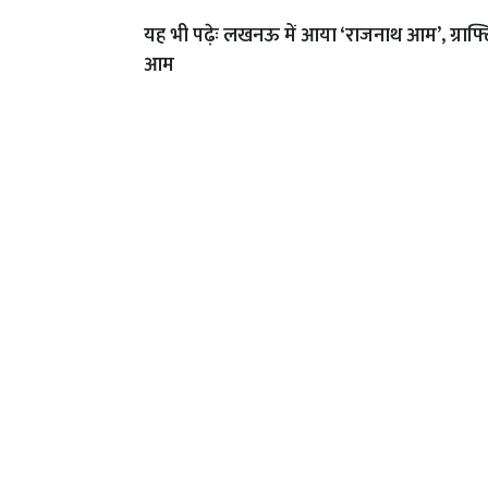
यह भी पढ़ेः
लखनऊ में आया ‘राजनाथ आम’, ग्राफ्टिं
आम