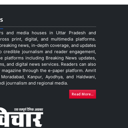
s
ers and media houses in Uttar Pradesh and
ss print, digital, and multimedia platforms.
t breaking news, in-depth coverage, and updates
to credible journalism and reader engagement,
le platforms including Breaking News updates,
ms, and digital news services. Readers can also
 magazine through the e-paper platform. Amrit
w, Moradabad, Kanpur, Ayodhya, and Haldwani,
ndi journalism and regional media.
Read More...