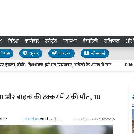
श
विदेश
कारोबार
स्पोर्ट्स
स्वास्थ्य
वैचारिकी
राशिफल
और द
कैंपस
यूरेका
शब्द रंग
ग्लैमवर्ल्ड
, बोले- ‘देशभक्ति हमें मत सिखाइए, अंग्रेजों के शरण में गए’
Pilibhit Ne
शा और बाइक की टक्कर में 2 की मौत, 10
ichar
Edited By
Amrit Vichar
On
07 Jun 2025 12:25:35