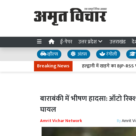
ई-पेपर
उत्तर प्रदेश
उत्तराखंड
दे
व्हील्स
अंतस
रंगोली
Breaking News
हल्द्वानी में खड़गे का BJP-RSS पर हमला
बाराबंकी में भीषण हादसा: ऑटो रिक्
घायल
Amrit Vichar Network
By
Amrit V