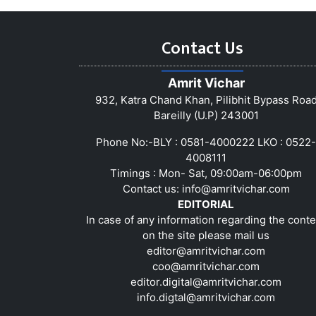
Contact Us
Amrit Vichar
932, Katra Chand Khan, Pilibhit Bypass Roa
Bareilly (U.P) 243001
Phone No:-BLY : 0581-4000222 LKO : 0522-
4008111
Timings : Mon- Sat, 09:00am-06:00pm
Contact us:
info@amritvichar.com
EDITORIAL
In case of any information regarding the conte
on the site please mail us
editor@amritvichar.com
coo@amritvichar.com
editor.digital@amritvichar.com
info.digtal@amritvichar.com