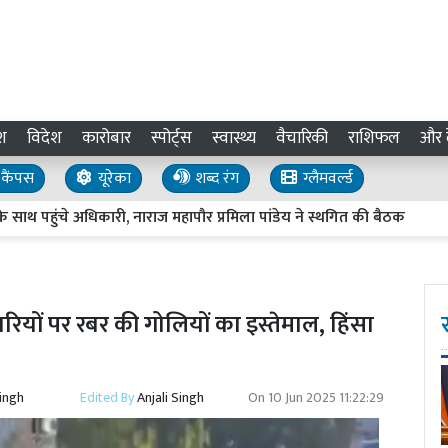
श
विदेश
कारोबार
स्पोर्ट्स
स्वास्थ्य
वैचारिकी
राशिफल
और द
कैंपस
यूरेका
शब्द रंग
ग्लैमवर्ल्ड
ुंचे अधिकारी, नाराज महापौर प्रमिला पांडेय ने स्थगित की बैठक
Kanpur
ियों पर रबर की गोलियों का इस्तेमाल, हिंसा
Singh
Edited By
Anjali Singh
On
10 Jun 2025 11:22:29