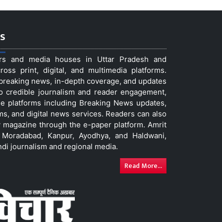
s
ers and media houses in Uttar Pradesh and
ss print, digital, and multimedia platforms.
t breaking news, in-depth coverage, and updates
to credible journalism and reader engagement,
le platforms including Breaking News updates,
ms, and digital news services. Readers can also
 magazine through the e-paper platform. Amrit
w, Moradabad, Kanpur, Ayodhya, and Haldwani,
ndi journalism and regional media.
Read More...