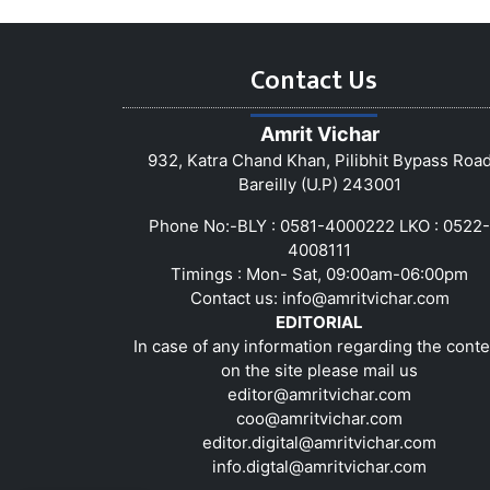
Contact Us
Amrit Vichar
932, Katra Chand Khan, Pilibhit Bypass Roa
Bareilly (U.P) 243001
Phone No:-BLY : 0581-4000222 LKO : 0522-
4008111
Timings : Mon- Sat, 09:00am-06:00pm
Contact us:
info@amritvichar.com
EDITORIAL
In case of any information regarding the conte
on the site please mail us
editor@amritvichar.com
coo@amritvichar.com
editor.digital@amritvichar.com
info.digtal@amritvichar.com