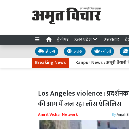
ई-पेपर
उत्तर प्रदेश
उत्तराखंड
दे
व्हील्स
अंतस
रंगोली
Breaking News
Kanpur News : अधूरी तैयारी के साथ पह
Los Angeles violence : प्रदर्शनकार
की आग में जल रहा लॉस एंजिलिस
Amrit Vichar Network
By
Anjali 