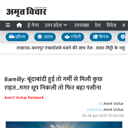
ई-पेपर
उत्तर प्रदेश
उत्तराखंड
देश
विदेश
का
व्हील्स
अंतस
रंगोली
कैंपस
य
लखनऊ-कानपुर एक्सप्रेसवे धंसने की जांच तेज : डामर-मिट्टी के नमूने ल
Bareilly: बूंदाबांदी हुई तो गर्मी से मिली कुछ
राहत...मगर धूप निकली तो फिर बहा पसीना
Amrit Vichar Network
By
Amrit Vichar
Edited By
Amrit Vichar
On
14 Jun 2025 10:00:08