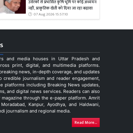
उर्वरकों से प्रभावित कृषि भूमि पर कोई अध्ययन
नहीं, प्राकृतिक खेती को दिया जा रहा बढ़ावा
07 Aug 2026 15:57:10
s
ers and media houses in Uttar Pradesh and
ss print, digital, and multimedia platforms.
t breaking news, in-depth coverage, and updates
to credible journalism and reader engagement,
le platforms including Breaking News updates,
ms, and digital news services. Readers can also
 magazine through the e-paper platform. Amrit
w, Moradabad, Kanpur, Ayodhya, and Haldwani,
ndi journalism and regional media.
Read More...