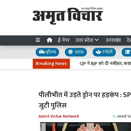
ई-पेपर
उत्तर प्रदेश
उत्तराखंड
दे
व्हील्स
अंतस
रंगोली
Breaking News
CJP ने BJP को दी नसीहत, कहा- मोहन भा
पीलीभीत में उड़ते ड्रोन पर हड़कंप : 
जुटी पुलिस
Amrit Vichar Network
By
Amrit V