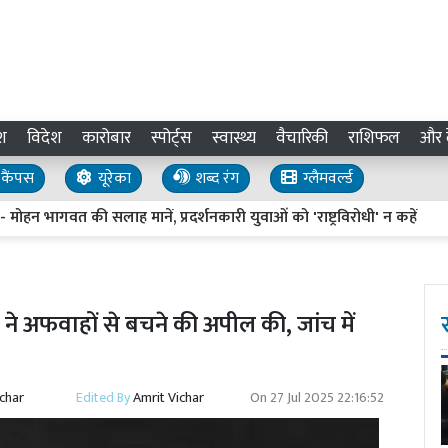
श
विदेश
कारोबार
स्पोर्ट्स
स्वास्थ्य
वैचारिकी
राशिफल
और द
कैंपस
यूरेका
शब्द रंग
ग्लैमवर्ल्ड
गवत की सलाह मानें, प्रदर्शनकारी युवाओं को 'राष्ट्रविरोधी' न कहें
Ayu
SP ने अफवाहों से बचने की अपील की, जांच में
ichar
Edited By
Amrit Vichar
On
27 Jul 2025 22:16:52