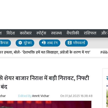
श
विदेश
कारोबार
स्पोर्ट्स
स्वास्थ्य
वैचारिकी
राशिफल
और द
कैंपस
यूरेका
शब्द रंग
ग्लैमवर्ल्ड
ा, बोले- ‘देशभक्ति हमें मत सिखाइए, अंग्रेजों के शरण में गए’
Pilibhit Ne
 शेयर बाजार निराश में बड़ी गिरावट, निफ्टी
 बंद
ichar
Edited By
Amrit Vichar
On
31 Jul 2025 16:38:48