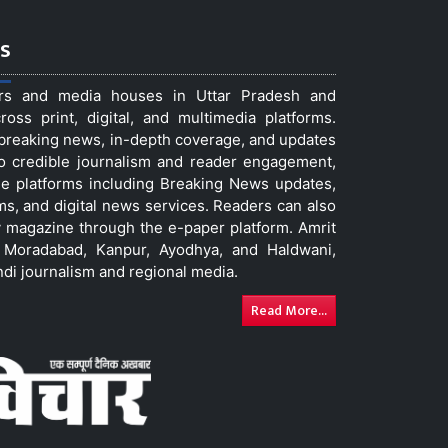
s
ers and media houses in Uttar Pradesh and
ss print, digital, and multimedia platforms.
t breaking news, in-depth coverage, and updates
to credible journalism and reader engagement,
le platforms including Breaking News updates,
ms, and digital news services. Readers can also
 magazine through the e-paper platform. Amrit
w, Moradabad, Kanpur, Ayodhya, and Haldwani,
ndi journalism and regional media.
Read More...