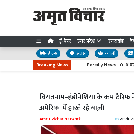
ई-पेपर
उत्तर प्रदेश
उत्तराखंड
दे
व्हील्स
अंतस
रंगोली
Breaking News
Bareilly News : OLX पर आईफोन 
वियतनाम–इंडोनेशिया के कम टैरिफ ने
अमेरिका में हारते रहे बाज़ी
Amrit Vichar Network
By
Amrit V