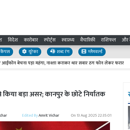
श
विदेश
कारोबार
स्पोर्ट्स
स्वास्थ्य
वैचारिकी
राशिफल
और द
कैंपस
यूरेका
शब्द रंग
ग्लैमवर्ल्ड
बेचना पड़ा महंगा, नाश्ता कराकर थार सवार ठग फोन लेकर फरार
UP Y
 किया बड़ा असर; कानपुर के छोटे निर्यातक
ichar
Edited By
Amrit Vichar
On
13 Aug 2025 22:35:01