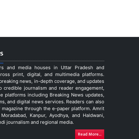
s
ers and media houses in Uttar Pradesh and
ss print, digital, and multimedia platforms.
t breaking news, in-depth coverage, and updates
to credible journalism and reader engagement,
le platforms including Breaking News updates,
ms, and digital news services. Readers can also
 magazine through the e-paper platform. Amrit
w, Moradabad, Kanpur, Ayodhya, and Haldwani,
ndi journalism and regional media.
Read More...