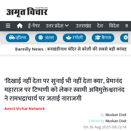
ई-पेपर
उत्तर प्रदेश
उत्तराखंड
देश
विदेश
का
व्हील्स
अंतस
रंगोली
कैंपस
य
Bareilly News : बनखंडीनाथ मंदिर से बरेली की सबसे बड़ी कांवड़ यात्
'दिखाई नहीं देता पर सुनाई भी नहीं देता क्या', प्रेमानंद
महाराज पर टिप्पणी को लेकर स्वामी अविमुक्तेश्वरानंद
ने रामभद्राचार्य पर जताई नाराजगी
Amrit Vichar Network
By
Muskan Dixit
Edited By
Muskan Dixit
On
26 Aug 2025 08:22:14