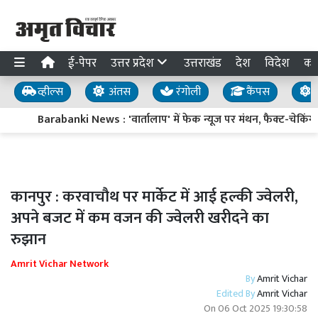
ई-पेपर
उत्तर प्रदेश
उत्तराखंड
देश
विदेश
का
व्हील्स
अंतस
रंगोली
कैंपस
य
Barabanki News : 'वार्तालाप' में फेक न्यूज पर मंथन, फैक्ट-चेकिंग क
कानपुर : करवाचौथ पर मार्केट में आई हल्की ज्वेलरी,
अपने बजट में कम वजन की ज्वेलरी खरीदने का
रुझान
Amrit Vichar Network
By
Amrit Vichar
Edited By
Amrit Vichar
On
06 Oct 2025 19:30:58