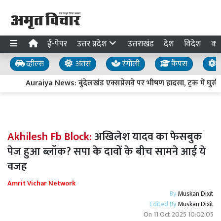
ई-पेपर
उत्तर प्रदेश
उत्तराखंड
देश
विदेश
का
व्हील्स
अंतस
रंगोली
कैंपस
य
Auraiya News: बुंदेलखंड एक्सप्रेसवे पर भीषण हादसा, ट्रक में घुसी 
Akhilesh Fb Block:
अखिलेश यादव का फेसबुक
पेज हुआ ब्लॉक? सपा के दावों के बीच सामने आई ये
वजह
Amrit Vichar Network
By
Muskan Dixit
Edited By
Muskan Dixit
On
11 Oct 2025 10:02:05