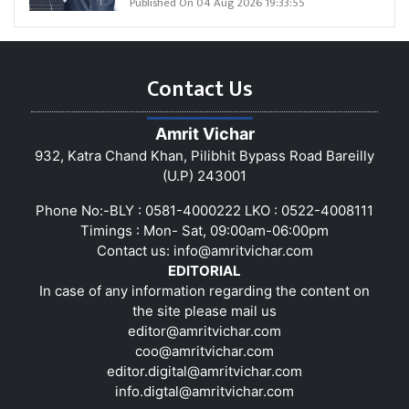
Published On 04 Aug 2026 19:33:55
Contact Us
Amrit Vichar
932, Katra Chand Khan, Pilibhit Bypass Road Bareilly
(U.P) 243001
Phone No:-BLY : 0581-4000222 LKO : 0522-4008111
Timings : Mon- Sat, 09:00am-06:00pm
Contact us:
info@amritvichar.com
EDITORIAL
In case of any information regarding the content on
the site please mail us
editor@amritvichar.com
coo@amritvichar.com
editor.digital@amritvichar.com
info.digtal@amritvichar.com