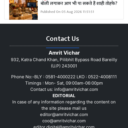
बोली लगाकर आप भी पा सकते हैं शाही तोहफे?
Published On 05 Aug 2026 11:51:51
Contact Us
Amrit Vichar
932, Katra Chand Khan, Pilibhit Bypass Road Bareilly
(U.P) 243001
Phone No:-BLY : 0581-4000222 LKO : 0522-4008111
Timings : Mon- Sat, 09:00am-06:00pm
Contact us:
info@amritvichar.com
EDITORIAL
In case of any information regarding the content on
the site please mail us
editor@amritvichar.com
coo@amritvichar.com
editor.digital@amritvichar.com