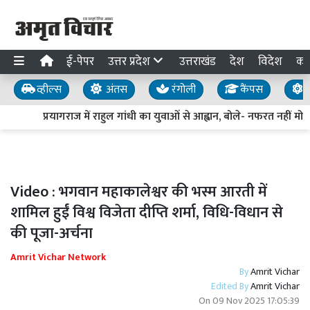
ई-पेपर
उत्तर प्रदेश
उत्तराखंड
देश
विदेश
का
व्हील्स
अंतस
रंगोली
कैंपस
य
प्रयागराज में राहुल गांधी का युवाओं से आह्वान, बोले- नफरत नहीं मोहब
Video : भगवान महाकालेश्वर की भस्म आरती में
शामिल हुईं विश्व विजेता दीप्ति शर्मा, विधि-विधान से
की पूजा-अर्चना
Amrit Vichar Network
By
Amrit Vichar
Edited By
Amrit Vichar
On
09 Nov 2025 17:05:39