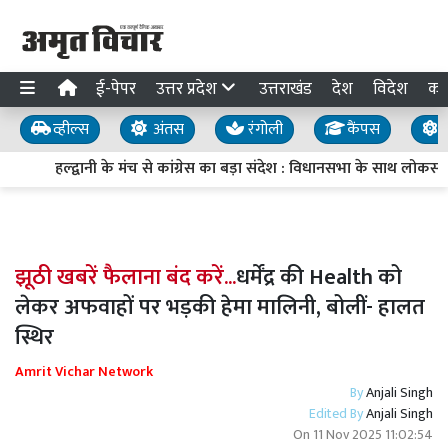
ई-पेपर
उत्तर प्रदेश
उत्तराखंड
देश
विदेश
का
व्हील्स
अंतस
रंगोली
कैंपस
य
हल्द्वानी के मंच से कांग्रेस का बड़ा संदेश : विधानसभा के साथ लोकसभा
झूठी खबरें फैलाना बंद करें...
धर्मेंद्र की Health को
लेकर अफवाहों पर भड़की हेमा मालिनी, बोलीं- हालत
स्थिर
Amrit Vichar Network
By
Anjali Singh
Edited By
Anjali Singh
On
11 Nov 2025 11:02:54