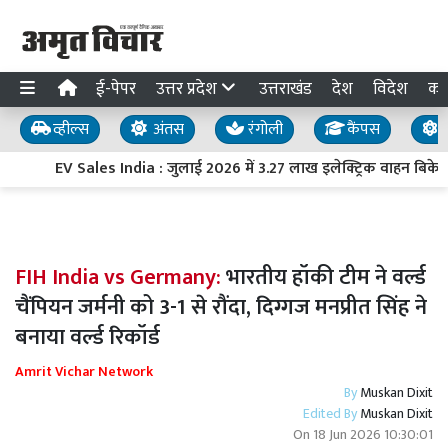
ई-पेपर
उत्तर प्रदेश
उत्तराखंड
देश
विदेश
का
व्हील्स
अंतस
रंगोली
कैंपस
य
EV Sales India : जुलाई 2026 में 3.27 लाख इलेक्ट्रिक वाहन बिके, बिक
FIH India vs Germany:
भारतीय हॉकी टीम ने वर्ल्ड
चैंपियन जर्मनी को 3-1 से रौंदा, दिग्गज मनप्रीत सिंह ने
बनाया वर्ल्ड रिकॉर्ड
Amrit Vichar Network
By
Muskan Dixit
Edited By
Muskan Dixit
On
18 Jun 2026 10:30:01