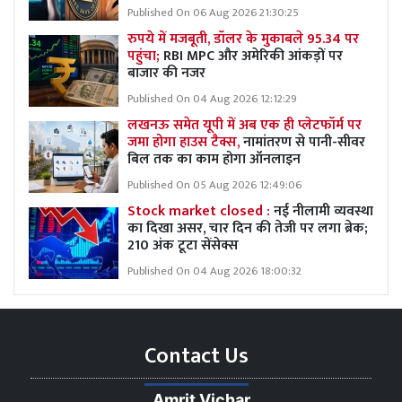
Published On 06 Aug 2026 21:30:25
रुपये में मजबूती, डॉलर के मुकाबले 95.34 पर
पहुंचा;
RBI MPC और अमेरिकी आंकड़ों पर
बाजार की नजर
Published On 04 Aug 2026 12:12:29
लखनऊ समेत यूपी में अब एक ही प्लेटफॉर्म पर
जमा होगा हाउस टैक्स,
नामांतरण से पानी-सीवर
बिल तक का काम होगा ऑनलाइन
Published On 05 Aug 2026 12:49:06
Stock market closed :
नई नीलामी व्यवस्था
का दिखा असर, चार दिन की तेजी पर लगा ब्रेक;
210 अंक टूटा सेंसेक्स
Published On 04 Aug 2026 18:00:32
Contact Us
Amrit Vichar