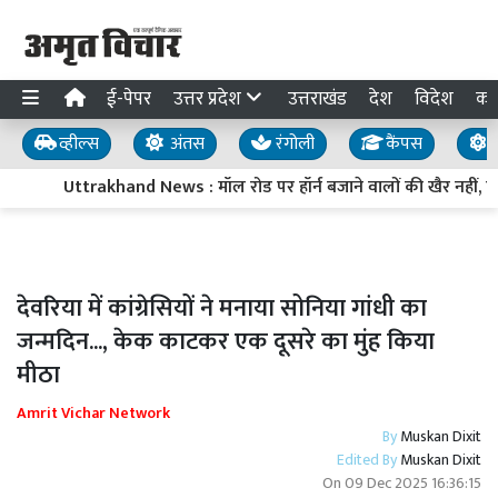
ई-पेपर
उत्तर प्रदेश
उत्तराखंड
देश
विदेश
का
व्हील्स
अंतस
रंगोली
कैंपस
य
Uttrakhand News : मॉल रोड पर हॉर्न बजाने वालों की खैर नहीं, नि
देवरिया में कांग्रेसियों ने मनाया सोनिया गांधी का
जन्मदिन..., केक काटकर एक दूसरे का मुंह किया
मीठा
Amrit Vichar Network
By
Muskan Dixit
Edited By
Muskan Dixit
On
09 Dec 2025 16:36:15